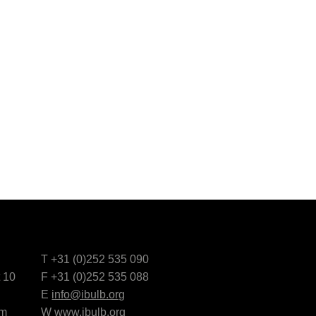
T +31 (0)252 535 090
 10
F +31 (0)252 535 088
E
info@ibulb.org
om
W
www.ibulb.org